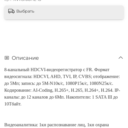
Выбрать
Описание
8-канальный HDCVI-видеорегистратор с FR. Формат
видеосигнала: HDCVI, AHD, TVI, IP, CVBS; отображение:
до 5Мп; запись: до 5M-N10к/с, 1080P15к/с, 1080N25к/с.
Кодирование: AI-Coding, H.265+, H.265, H.264+, H.264. IP-
каналы: до 12 каналов до 6Мп. Накопители: 1 SATA III до
10Тбайт.
Видеоаналитика: 1кн распознавание лиц, 1кн охрана