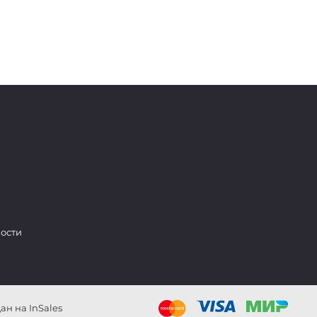
ости
н на InSales