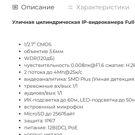
Описание
Характеристики
Уличная цилиндрическая IP-видеокамера Full-
1/2.7” CMOS
объектив 3.6мм
WDR(120дБ)
чувствительность 0.008лк@F1.6 сжатие: H.265
2 потока до 4Мп@25к/с
видеоаналитика: SMD Plus (Умная детекция
тревожные вх/вых: 1/1
аудиовх/вых: 1/1
ИК-подсветка до 60м, LED-подсветка до 50
встроенный микрофон
MicroSD до 256Гбайт
защита: IP67
питание: 12В(DC), PoE
корпус: металл