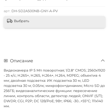
арт.
DH-SD2A500NB-GNY-A-PV
Выбрать
Описание
Видеокамера IP 5 Мп поворотная; 1/2.8" CMOS; 2560х1920
- 25 к/с; H.265+, H.265, H.264+, H.264, MJPEG; объектив 4
мм; двойная подсветка: ИК подсветка 30 м, LED
подсветка 30 м; 0.05лк; микрофон+динамик; Micro SD до
256ГБ; видеоаналитические функции: пересечение
линии, контроль области, детектор людей; ONVIF (S/T);
DWDR; CGI, P2P; DC 12В/PoE; 9Вт; IP66; -30...+55°C; 111х140
мм.