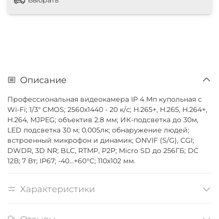
Описание
Профессиональная видеокамера IP 4 Мп купольная с
Wi-Fi; 1/3" CMOS; 2560х1440 - 20 к/с; H.265+, H.265, H.264+,
H.264, MJPEG; объектив 2.8 мм; ИК-подсветка до 30м,
LED подсветка 30 м; 0.005лк; обнаружение людей;
встроенный микрофон и динамик; ONVIF (S/G), CGI;
DWDR, 3D NR; BLC, RTMP, P2P; Micro SD до 256ГБ; DC
12В; 7 Вт; IP67; -40...+60°C; 110х102 мм.
Характеристики