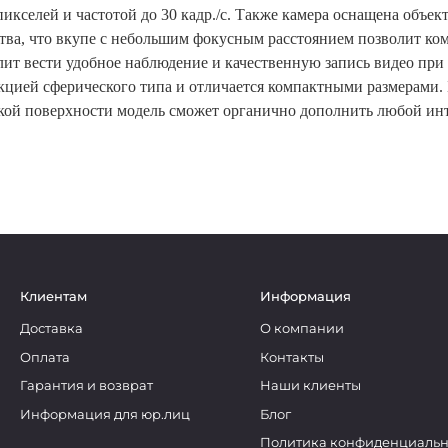
икселей и частотой до 30 кадр./с. Также камера оснащена объе
тва, что вкупе с небольшим фокусным расстоянием позволит ком
ит вести удобное наблюдение и качественную запись видео при
цией сферического типа и отличается компактными размерами. Б
кой поверхности модель сможет органично дополнить любой инт
Клиентам
Информация
Доставка
О компании
Оплата
Контакты
Гарантия и возврат
Наши клиенты
Информация для юр.лиц
Блог
Политика конфиденциальн