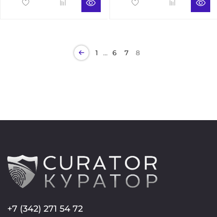
…
1
6
7
8
+7 (342) 271 54 72