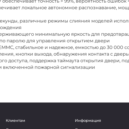
беспечивает точность > 99%, вероятность ошибок < 1
ечивает локальное автономное распознавание, мощн
 секунды, различные режимы слияния моделей испо
хождения
держивающего минимальную яркость для предотвра
 по паролю для управления открытием двери
MMC, стабильное и надежное, емкостью до 30 000 с
ения, кнопки выхода, обнаружения контакта с дверь
го доступа, поддержка таймаута открытия двери, п
ри включенной пожарной сигнализации
Клиентам
Информация